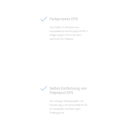
Farbprozess EPS
Das Selbst-Einfärben von
expandierbarem Polystyrol EPS +
Polypropylen EPP erfordert
spezielle Kenntnisse.
Selbst-Einfärbung von
Polystyrol EPS
Die richtige Farbauswahl und
Dosierung sind entscheidend für
ein qualitativ hochwertiges
Endergebnis.