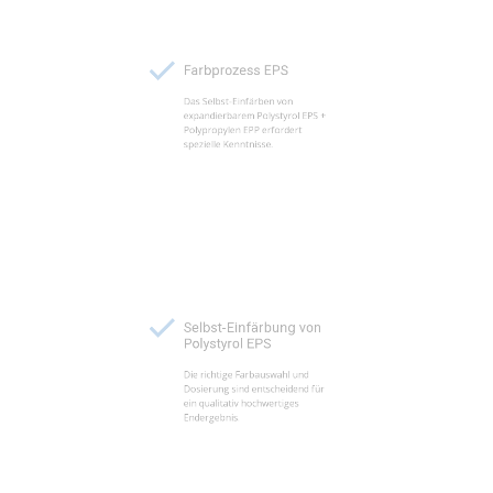
Farbprozess EPS
Das Selbst-Einfärben von
expandierbarem Polystyrol EPS +
Polypropylen EPP erfordert
spezielle Kenntnisse.
Selbst-Einfärbung von
Polystyrol EPS
Die richtige Farbauswahl und
Dosierung sind entscheidend für
ein qualitativ hochwertiges
Endergebnis.