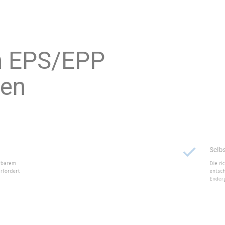
ropylen EPS/EPP
verfahren
Selbst-Ein
xpandierbarem
Die richtige
n EPP erfordert
entscheidend
Endergebnis.
Polystyro