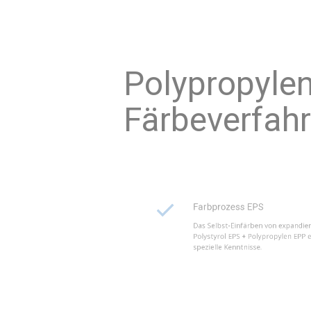
Polyp
Färbe
Farbprozess EPS
Das Selbst-Einfärben von e
Polystyrol EPS + Polypropyle
spezielle Kenntnisse.
Selbst-Einfärben EPP