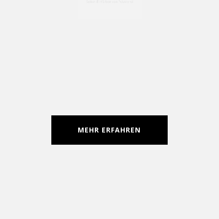
Farbgebung bei expandierbarem
Polystyrol
Selbst-Einfärben von Polystyrol
MEHR ERFAHREN