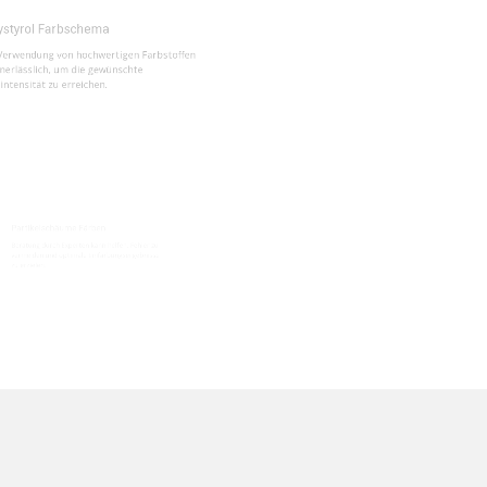
ung von hochwertigen Farbstoffen
lich, um die gewünschte
t zu erreichen.
chäume Färben
ch Experten kann helfen, Fehler zu
nd optimale Einfärbungsergebnisse