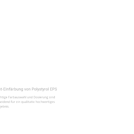
färbung von Polystyrol EPS
 Farbauswahl und Dosierung sind
 für ein qualitativ hochwertiges
l Farbschema