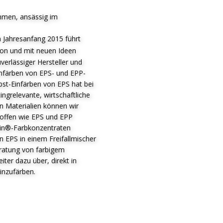
hmen, ansässig im
 Jahresanfang 2015 führt
ion und mit neuen Ideen
verlässiger Hersteller und
infärben von EPS- und EPP-
bst-Einfärben von EPS hat bei
ingrelevante, wirtschaftliche
en Materialien können wir
stoffen wie EPS und EPP
ein®-Farbkonzentraten
 EPS in einem Freifallmischer
ratung von farbigem
er dazu über, direkt in
inzufärben.