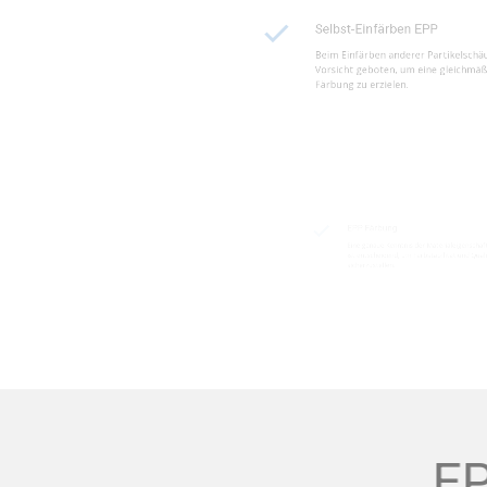
Beim Einfärben anderer Part
Vorsicht geboten, um eine g
Färbung zu erzielen.
EPP Färbung
Eine genaue Kenntnis der Ma
ist entscheidend, um Farbsta
sicherzustellen.