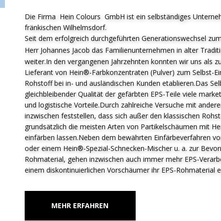
Die Firma Hein Colours GmbH ist ein selbständiges Unterne
fränkischen Wilhelmsdorf.
Seit dem erfolgreich durchgeführten Generationswechsel zum
Herr Johannes Jacob das F
amilienunternehmen in alter Tradit
weiter.In den vergangenen Jahrzehnten konnten wir uns als zu
Lieferant von Hein®-Farbkonzentraten (Pulver) zum Selbst-E
Rohstoff bei in- und ausländischen Kunden etablieren.Das Sel
gleichbleibender Qualität der gefärbten EPS-Teile viele market
und logistische Vorteile.Durch zahlreiche Versuche mit ander
inzwischen feststellen, dass sich außer den klassischen Roh
grundsätzlich die meisten Arten von Partikelschäumen mit H
einfärben lassen.Neben dem bewährten Einfärbeverfahren von
oder einem Hein®-Spezial-Schnecken-Mischer u. a. zur Bevor
Rohmaterial, gehen inzwischen auch immer mehr EPS-Verarbeit
einem diskontinuierlichen Vorschäumer ihr EPS-Rohmaterial e
MEHR ERFAHREN