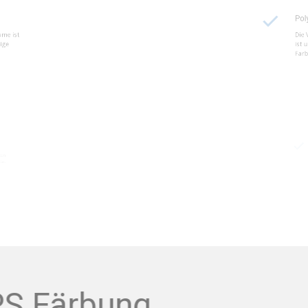
ikelschäume ist
Die Verwend
leichmäßige
ist unerläss
Farbintensitä
Partikels
terialeigenschaften
Beratung dur
bilität und Qualität
vermeiden u
zu erzielen.
EPS Färbung