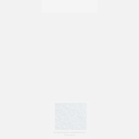
Expandierbarem Polystyrol EPP
Partikelschäumen