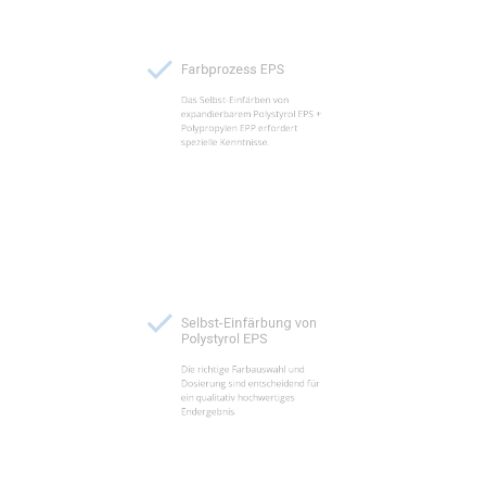
Farbprozess EPS
Das Selbst-Einfärben von
expandierbarem Polystyrol EPS +
Polypropylen EPP erfordert
spezielle Kenntnisse.
Selbst-Einfärbung von
Polystyrol EPS
Die richtige Farbauswahl und
Dosierung sind entscheidend für
ein qualitativ hochwertiges
Endergebnis.