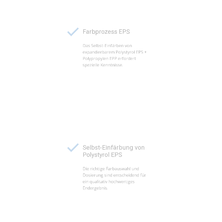
Farbprozess EPS
Das Selbst-Einfärben von
expandierbarem Polystyrol EPS +
Polypropylen EPP erfordert
spezielle Kenntnisse.
Selbst-Einfärbung von
Polystyrol EPS
Die richtige Farbauswahl und
Dosierung sind entscheidend für
ein qualitativ hochwertiges
Endergebnis.