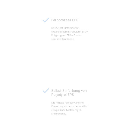
Farbprozess EPS
Das Selbst-Einfärben von
expandierbarem Polystyrol EPS +
Polypropylen EPP erfordert
spezielle Kenntnisse.
Selbst-Einfärbung von
Polystyrol EPS
Die richtige Farbauswahl und
Dosierung sind entscheidend für
ein qualitativ hochwertiges
Endergebnis.