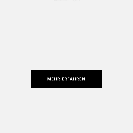
Farbgebung bei expandierbarem
Polystyrol
Selbst-Einfärben von Polystyrol
MEHR ERFAHREN