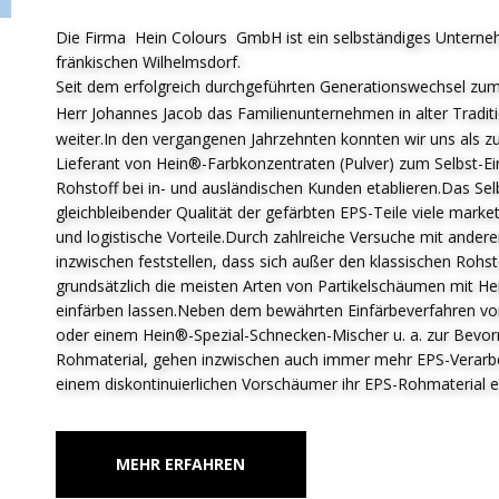
Die Firma Hein Colours GmbH ist ein selbständiges Unterne
fränkischen Wilhelmsdorf.
Seit dem erfolgreich durchgeführten Generationswechsel zum
Herr Johannes Jacob das F
amilienunternehmen in alter Tradit
weiter.In den vergangenen Jahrzehnten konnten wir uns als zu
Lieferant von Hein®-Farbkonzentraten (Pulver) zum Selbst-E
Rohstoff bei in- und ausländischen Kunden etablieren.Das Sel
gleichbleibender Qualität der gefärbten EPS-Teile viele market
und logistische Vorteile.Durch zahlreiche Versuche mit ander
inzwischen feststellen, dass sich außer den klassischen Roh
grundsätzlich die meisten Arten von Partikelschäumen mit H
einfärben lassen.Neben dem bewährten Einfärbeverfahren von
oder einem Hein®-Spezial-Schnecken-Mischer u. a. zur Bevor
Rohmaterial, gehen inzwischen auch immer mehr EPS-Verarbeit
einem diskontinuierlichen Vorschäumer ihr EPS-Rohmaterial e
MEHR ERFAHREN