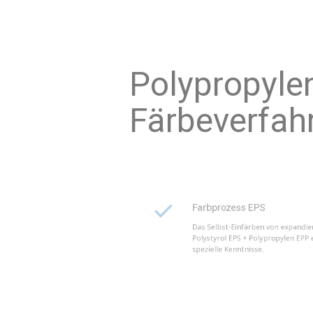
Polyp
Färbe
Farbprozess EPS
Das Selbst-Einfärben von e
Polystyrol EPS + Polypropyle
spezielle Kenntnisse.
Selbst-Einfärben EPP