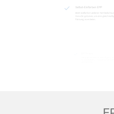
Beim Einfärben anderer Part
Vorsicht geboten, um eine g
Färbung zu erzielen.
EPP Färbung
Eine genaue Kenntnis der Ma
ist entscheidend, um Farbsta
sicherzustellen.