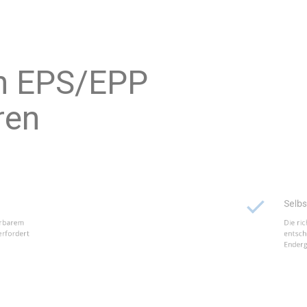
ropylen EPS/EPP
verfahren
Selbst-Ein
xpandierbarem
Die richtige
n EPP erfordert
entscheidend
Endergebnis.
Polystyro