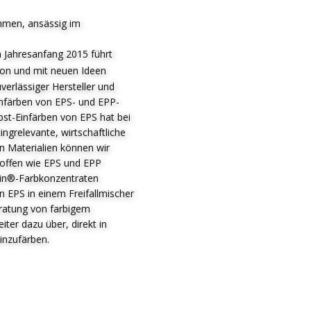
hmen, ansässig im
 Jahresanfang 2015 führt
ion und mit neuen Ideen
verlässiger Hersteller und
infärben von EPS- und EPP-
bst-Einfärben von EPS hat bei
ingrelevante, wirtschaftliche
en Materialien können wir
stoffen wie EPS und EPP
ein®-Farbkonzentraten
 EPS in einem Freifallmischer
ratung von farbigem
er dazu über, direkt in
inzufärben.