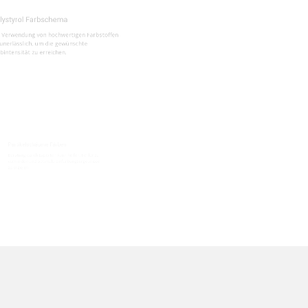
ung von hochwertigen Farbstoffen
lich, um die gewünschte
t zu erreichen.
chäume Färben
ch Experten kann helfen, Fehler zu
nd optimale Einfärbungsergebnisse