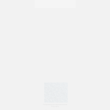
Expandierbarem Polystyrol EPP
Partikelschäumen