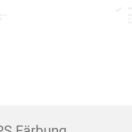
ikelschäume ist
Die Verwend
leichmäßige
ist unerläss
Farbintensitä
Partikels
terialeigenschaften
Beratung dur
bilität und Qualität
vermeiden u
zu erzielen.
EPS Färbung