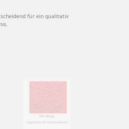
n qualitativ
EPS Färbung