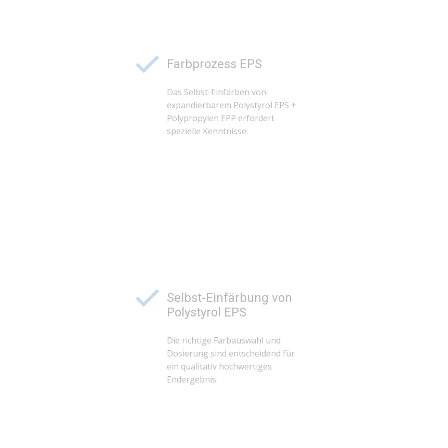
Farbprozess EPS
Das Selbst-Einfärben von
expandierbarem Polystyrol EPS +
Polypropylen EPP erfordert
spezielle Kenntnisse.
Selbst-Einfärbung von
Polystyrol EPS
Die richtige Farbauswahl und
Dosierung sind entscheidend für
ein qualitativ hochwertiges
Endergebnis.