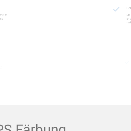
ikelschäume ist
Die Verwend
leichmäßige
ist unerläss
Farbintensitä
Partikels
terialeigenschaften
Beratung dur
bilität und Qualität
vermeiden u
zu erzielen.
EPS Färbung