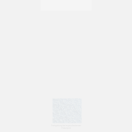
Expandierbarem Polystyrol EPP
Partikelschäumen