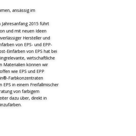
hmen, ansässig im
 Jahresanfang 2015 führt
ion und mit neuen Ideen
verlässiger Hersteller und
infärben von EPS- und EPP-
bst-Einfärben von EPS hat bei
ingrelevante, wirtschaftliche
en Materialien können wir
stoffen wie EPS und EPP
ein®-Farbkonzentraten
 EPS in einem Freifallmischer
ratung von farbigem
er dazu über, direkt in
inzufärben.