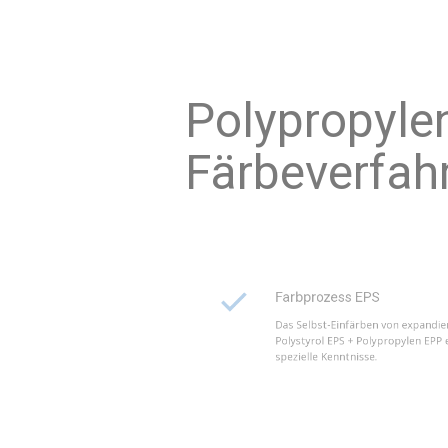
Polyp
Färbe
Farbprozess EPS
Das Selbst-Einfärben von e
Polystyrol EPS + Polypropyle
spezielle Kenntnisse.
Selbst-Einfärben EPP