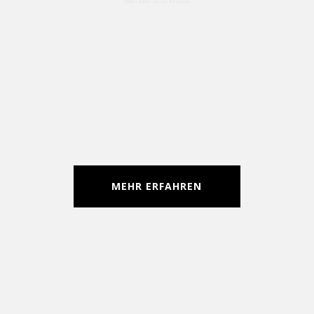
Farbgebung bei expandierbarem
Polystyrol
Selbst-Einfärben von Polystyrol
MEHR ERFAHREN