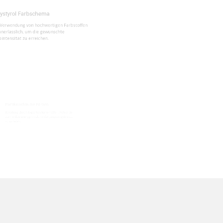
ung von hochwertigen Farbstoffen
lich, um die gewünschte
t zu erreichen.
chäume Färben
ch Experten kann helfen, Fehler zu
nd optimale Einfärbungsergebnisse