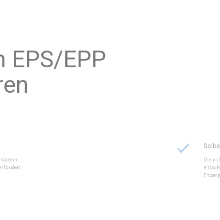
ropylen EPS/EPP
verfahren
Selbst-Ein
xpandierbarem
Die richtige
n EPP erfordert
entscheidend
Endergebnis.
Polystyro