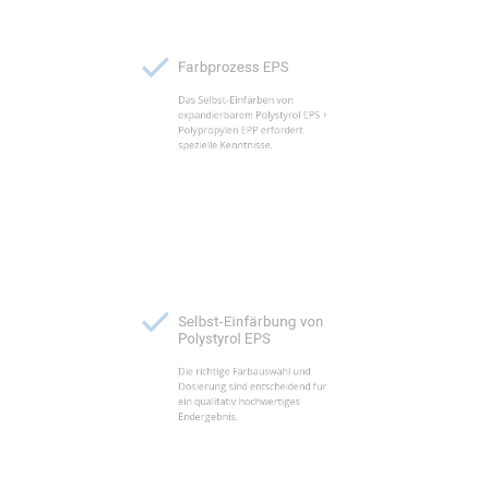
Farbprozess EPS
Das Selbst-Einfärben von
expandierbarem Polystyrol EPS +
Polypropylen EPP erfordert
spezielle Kenntnisse.
Selbst-Einfärbung von
Polystyrol EPS
Die richtige Farbauswahl und
Dosierung sind entscheidend für
ein qualitativ hochwertiges
Endergebnis.