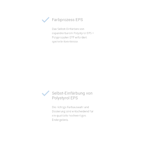
Farbprozess EPS
Das Selbst-Einfärben von
expandierbarem Polystyrol EPS +
Polypropylen EPP erfordert
spezielle Kenntnisse.
Selbst-Einfärbung von
Polystyrol EPS
Die richtige Farbauswahl und
Dosierung sind entscheidend für
ein qualitativ hochwertiges
Endergebnis.