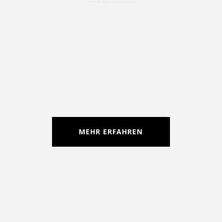
Farbgebung bei expandierbarem
Polystyrol
Selbst-Einfärben von Polystyrol
MEHR ERFAHREN