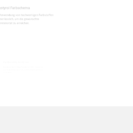
ung von hochwertigen Farbstoffen
lich, um die gewünschte
t zu erreichen.
chäume Färben
ch Experten kann helfen, Fehler zu
nd optimale Einfärbungsergebnisse