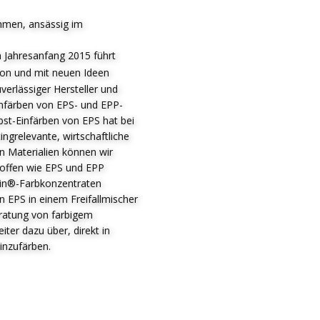
hmen, ansässig im
 Jahresanfang 2015 führt
ion und mit neuen Ideen
verlässiger Hersteller und
infärben von EPS- und EPP-
bst-Einfärben von EPS hat bei
ingrelevante, wirtschaftliche
en Materialien können wir
stoffen wie EPS und EPP
ein®-Farbkonzentraten
 EPS in einem Freifallmischer
ratung von farbigem
er dazu über, direkt in
inzufärben.