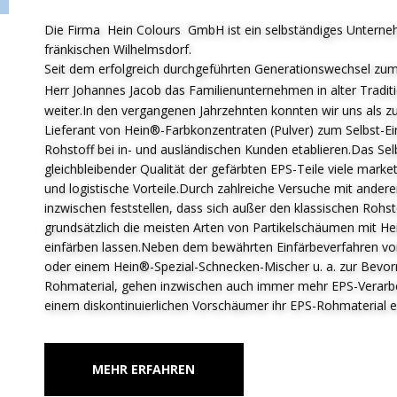
Die Firma Hein Colours GmbH ist ein selbständiges Unterne
fränkischen Wilhelmsdorf.
Seit dem erfolgreich durchgeführten Generationswechsel zum
Herr Johannes Jacob das F
amilienunternehmen in alter Tradit
weiter.In den vergangenen Jahrzehnten konnten wir uns als zu
Lieferant von Hein®-Farbkonzentraten (Pulver) zum Selbst-E
Rohstoff bei in- und ausländischen Kunden etablieren.Das Sel
gleichbleibender Qualität der gefärbten EPS-Teile viele market
und logistische Vorteile.Durch zahlreiche Versuche mit ander
inzwischen feststellen, dass sich außer den klassischen Roh
grundsätzlich die meisten Arten von Partikelschäumen mit H
einfärben lassen.Neben dem bewährten Einfärbeverfahren von
oder einem Hein®-Spezial-Schnecken-Mischer u. a. zur Bevor
Rohmaterial, gehen inzwischen auch immer mehr EPS-Verarbeit
einem diskontinuierlichen Vorschäumer ihr EPS-Rohmaterial e
MEHR ERFAHREN