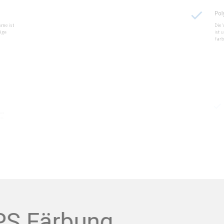
ikelschäume ist
Die Verwend
leichmäßige
ist unerläss
Farbintensitä
Partikels
terialeigenschaften
Beratung dur
bilität und Qualität
vermeiden u
zu erzielen.
EPS Färbung