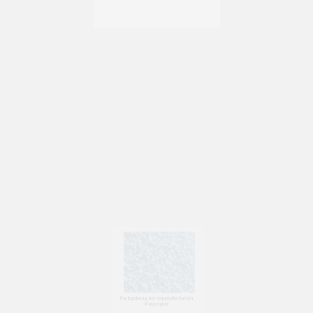
Expandierbarem Polystyrol EPP
Partikelschäumen