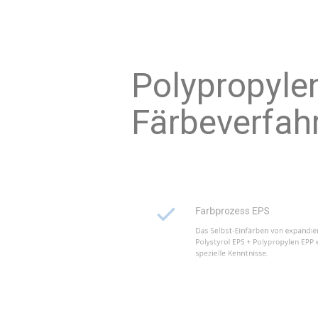
Polyp
Färbe
Farbprozess EPS
Das Selbst-Einfärben von e
Polystyrol EPS + Polypropyle
spezielle Kenntnisse.
Selbst-Einfärben EPP