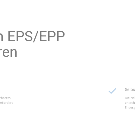
ropylen EPS/EPP
verfahren
Selbst-Ein
xpandierbarem
Die richtige
n EPP erfordert
entscheidend
Endergebnis.
Polystyro