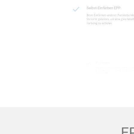
Beim Einfärben anderer Part
Vorsicht geboten, um eine g
Färbung zu erzielen.
EPP Färbung
Eine genaue Kenntnis der Ma
ist entscheidend, um Farbsta
sicherzustellen.